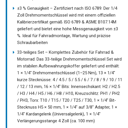
±3 % Genauigkeit – Zertifiziert nach ISO 6789: Der 1/4
Zoll Drehmomentschlüssel wird mit einem offiziellen
Kalibrierzertifikat gemäß ISO 6789 & ASME B107.14M
geliefert und bietet eine hohe Messgenauigkeit von ±3
%. Ideal für Fahrradmontage, Wartung und präzise
Schraubarbeiten
33-teiliges Set – Komplettes Zubehör für Fahrrad &
Motorrad: Das 33-teilige Drehmomentschlüssel Set wird
im stabilen Aufbewahrungskoffer geliefert und enthält:
1 × 1/4" Drehmomentschlüssel (1–25 Nm), 13 × 1/4"
kurze Stecknüsse: 4 / 4.5 / 5 / 5.5 / 6 / 7 / 8 / 9 / 10 / 11
/ 12 / 13 mm, 16 × 1/4" Bits: Innensechskant: H2 / H2.5
/ H3 / H4 / H5 / H6 / H8 / H10, Kreuzschlitz: PH1 / PH2
/ PH3, Torx: T10 / T15 / T20 / T25 / T30, 1 × 1/4" Bit-
Stecknuss H5 × 50 mm, 1 × 1/4" auf 3/8" Adapter, 1 ×
1/4" Kardangelenk (Universalgelenk), 1 × 1/4"
Verlängerungsstange 4 Zoll (ca. 100 mm)