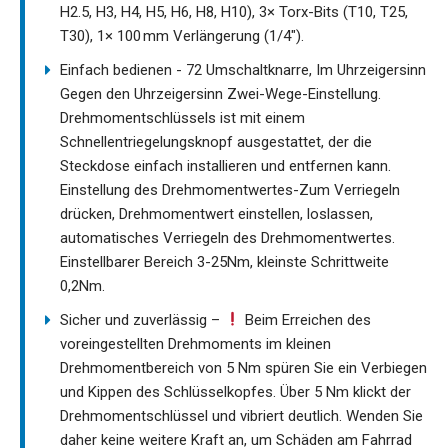
H2.5, H3, H4, H5, H6, H8, H10), 3× Torx-Bits (T10, T25,
T30), 1× 100 mm Verlängerung (1/4").
Einfach bedienen - 72 Umschaltknarre, Im Uhrzeigersinn
Gegen den Uhrzeigersinn Zwei-Wege-Einstellung.
Drehmomentschlüssels ist mit einem
Schnellentriegelungsknopf ausgestattet, der die
Steckdose einfach installieren und entfernen kann.
Einstellung des Drehmomentwertes-Zum Verriegeln
drücken, Drehmomentwert einstellen, loslassen,
automatisches Verriegeln des Drehmomentwertes.
Einstellbarer Bereich 3-25Nm, kleinste Schrittweite
0,2Nm.
Sicher und zuverlässig –
Beim Erreichen des
voreingestellten Drehmoments im kleinen
Drehmomentbereich von 5 Nm spüren Sie ein Verbiegen
und Kippen des Schlüsselkopfes. Über 5 Nm klickt der
Drehmomentschlüssel und vibriert deutlich. Wenden Sie
daher keine weitere Kraft an, um Schäden am Fahrrad