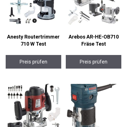
Anesty Routertrimmer
Arebos AR-HE-OB710
710 W Test
Fräse Test
Preis prüfen
Preis prüfen