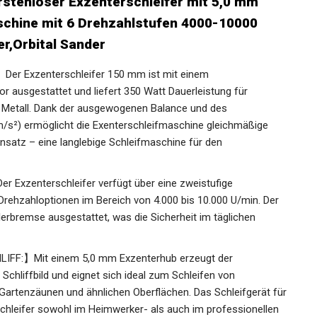
rstenloser Exzenterschleifer mit 5,0 mm
chine mit 6 Drehzahlstufen 4000-10000
ter,Orbital Sander
 Exzenterschleifer 150 mm ist mit einem
r ausgestattet und liefert 350 Watt Dauerleistung für
nd Metall. Dank der ausgewogenen Balance und des
m/s²) ermöglicht die Exenterschleifmaschine gleichmäßige
nsatz – eine langlebige Schleifmaschine für den
zenterschleifer verfügt über eine zweistufige
rehzahloptionen im Bereich von 4.000 bis 10.000 U/min. Der
ellerbremse ausgestattet, was die Sicherheit im täglichen
FF:】Mit einem 5,0 mm Exzenterhub erzeugt der
Schliffbild und eignet sich ideal zum Schleifen von
Gartenzäunen und ähnlichen Oberflächen. Das Schleifgerät für
schleifer sowohl im Heimwerker- als auch im professionellen