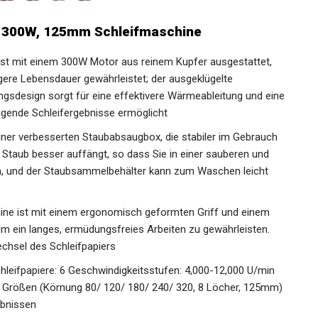
 300W, 125mm Schleifmaschine
 ist mit einem 300W Motor aus reinem Kupfer ausgestattet,
ngere Lebensdauer gewährleistet; der ausgeklügelte
sdesign sorgt für eine effektivere Wärmeableitung und eine
agende Schleifergebnisse ermöglicht
einer verbesserten Staubabsaugbox, die stabiler im Gebrauch
den Staub besser auffängt, so dass Sie in einer sauberen und
n, und der Staubsammelbehälter kann zum Waschen leicht
ine ist mit einem ergonomisch geformten Griff und einem
um ein langes, ermüdungsfreies Arbeiten zu gewährleisten.
Wechsel des Schleifpapiers
hleifpapiere: 6 Geschwindigkeitsstufen: 4,000-12,000 U/min
n Größen (Körnung 80/ 120/ 180/ 240/ 320, 8 Löcher, 125mm)
ebnissen