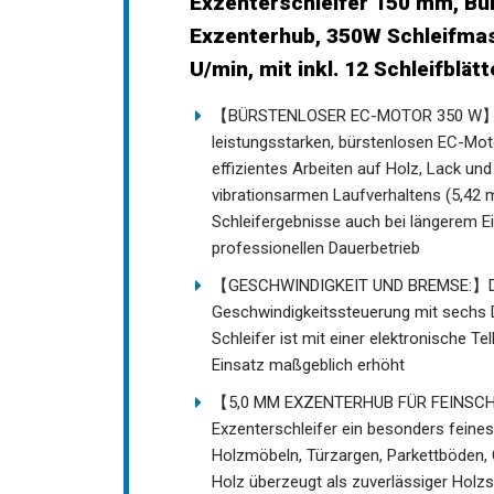
Exzenterschleifer 150 mm, Bü
Exzenterhub, 350W Schleifmas
U/min, mit inkl. 12 Schleifblät
【BÜRSTENLOSER EC-MOTOR 350 W】 Der
leistungsstarken, bürstenlosen EC-Moto
effizientes Arbeiten auf Holz, Lack u
vibrationsarmen Laufverhaltens (5,42 
Schleifergebnisse auch bei längerem Ei
professionellen Dauerbetrieb
【GESCHWINDIGKEIT UND BREMSE:】Der Ex
Geschwindigkeitssteuerung mit sechs D
Schleifer ist mit einer elektronische T
Einsatz maßgeblich erhöht
【5,0 MM EXZENTERHUB FÜR FEINSCHLI
Exzenterschleifer ein besonders feines 
Holzmöbeln, Türzargen, Parkettböden, 
Holz überzeugt als zuverlässiger Holz