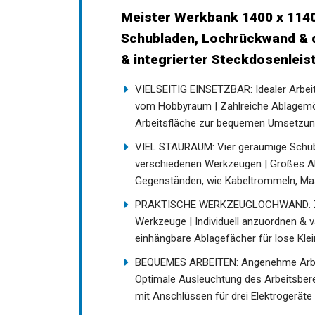
Meister Werkbank 1400 x 1140
Schubladen, Lochrückwand & d
& integrierter Steckdosenleis
VIELSEITIG EINSETZBAR: Idealer Arbeit
vom Hobbyraum | Zahlreiche Ablagemögl
Arbeitsfläche zur bequemen Umsetzung
VIEL STAURAUM: Vier geräumige Schub
verschiedenen Werkzeugen | Großes Ab
Gegenständen, wie Kabeltrommeln, Ma
PRAKTISCHE WERKZEUGLOCHWAND: Zum g
Werkzeuge | Individuell anzuordnen & v
einhängbare Ablagefächer für lose Klein
BEQUEMES ARBEITEN: Angenehme Arbei
Optimale Ausleuchtung des Arbeitsbere
mit Anschlüssen für drei Elektrogerät